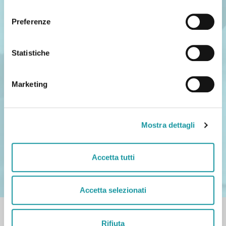
Dichiarazione
Manuale d’uso e
consenso
di conformità
manutenzione
Preferenze
completo di foto che ne
facilitano
la lettura e la consultazione
Statistiche
Marketing
Mostra dettagli
Ricambi disponibili
Personale
di vendita
Accetta tutti
anche dopo molti anni
cordiale e competente
dall’acquisto
Accetta selezionati
Rifiuta