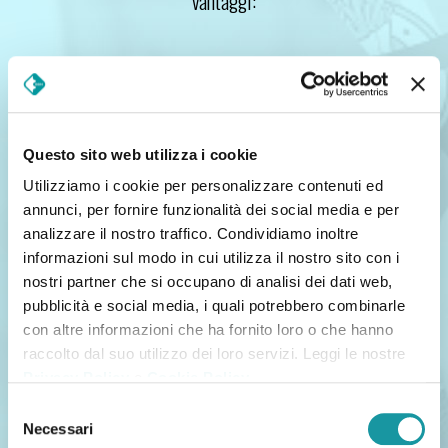
vantaggi:
Questo sito web utilizza i cookie
Utilizziamo i cookie per personalizzare contenuti ed
Garanzia
Garanzia
annunci, per fornire funzionalità dei social media e per
del prodotto
sulla struttura SINKEV-B
analizzare il nostro traffico. Condividiamo inoltre
Acciaio Inox
informazioni sul modo in cui utilizza il nostro sito con i
nostri partner che si occupano di analisi dei dati web,
pubblicità e social media, i quali potrebbero combinarle
con altre informazioni che ha fornito loro o che hanno
raccolto dal suo utilizzo dei loro servizi. Leggi le nostre
Privacy Policy
e
Cookie Policy
.
Selezione
Necessari
del