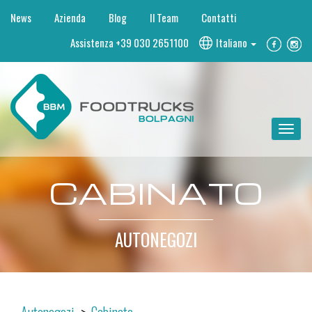
News
Azienda
Blog
Il Team
Contatti
Assistenza
+39 030 2651100
Italiano
Toggle
navigat
CABINATO
AUTONEGOZI