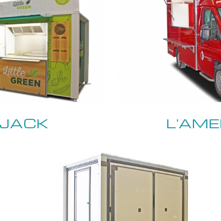
 JACK
L'AM