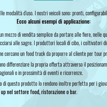
alle modalità d’uso. I nostri veicoli sono: pronti, configurabi
Ecco alcuni esempi di applicazione:
n mezzo di vendita semplice da portare alle fiere, nelle qu
arsi alle sagre. I produttori locali di cibo, i coltivatori dir
e cercano un food truck da proporre al cliente per tour pro
no differenziare la propria offerta attraverso il posiziona
agionali o in prossimità di eventi e ricorrenze.
to di questo prodotto lo rendono inoltre perfetto per i gio
 up nel settore food, ristorazione o bar
.