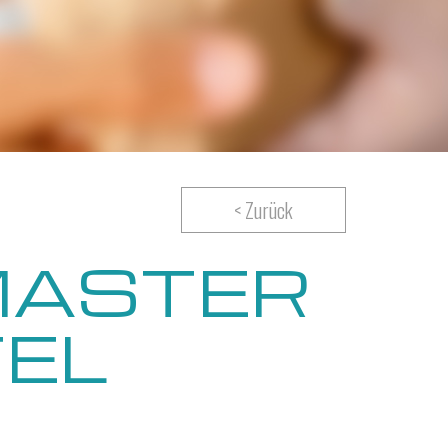
< Zurück
MASTER
EL