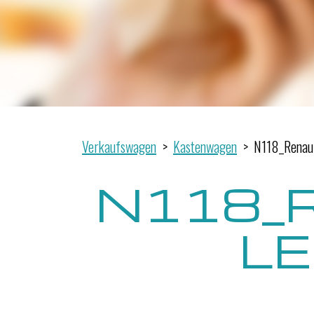
Verkaufswagen
Kastenwagen
N118_Renaul
N118_
L