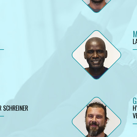
M
L
G
 SCHREINER
H
V