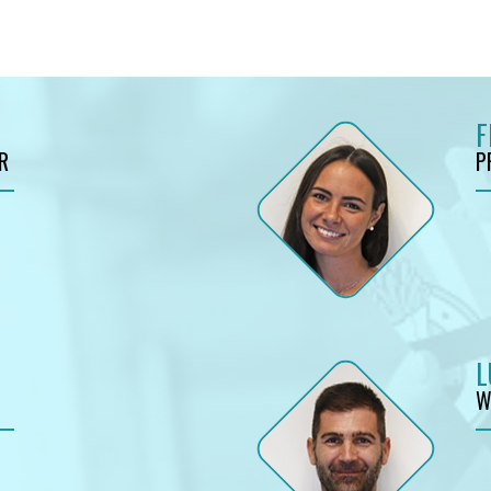
F
R
P
L
W