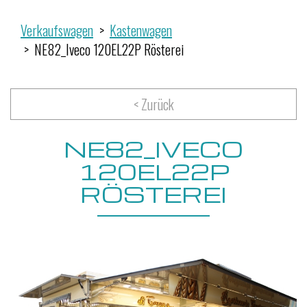
Verkaufswagen
Kastenwagen
NE82_Iveco 120EL22P Rösterei
< Zurück
NE82_IVECO
120EL22P
RÖSTEREI