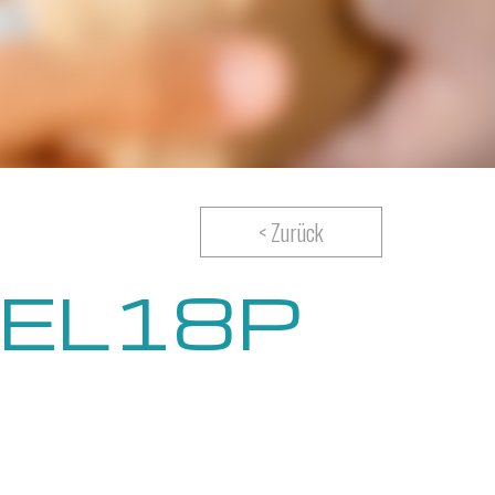
< Zurück
0EL18P