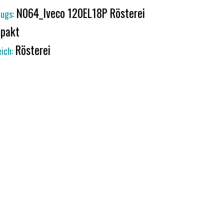
N064_Iveco 120EL18P Rösterei
ugs:
pakt
Rösterei
ich: