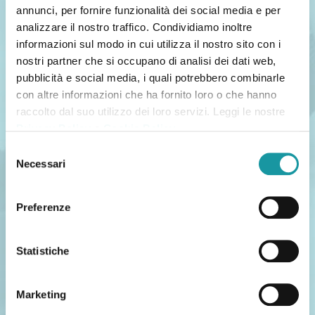
annunci, per fornire funzionalità dei social media e per
analizzare il nostro traffico. Condividiamo inoltre
informazioni sul modo in cui utilizza il nostro sito con i
nostri partner che si occupano di analisi dei dati web,
Konformitätserklärung
Betriebs- und
pubblicità e social media, i quali potrebbero combinarle
Wartungsanleitung komplett
con altre informazioni che ha fornito loro o che hanno
mit Fotos, die das Lesen und
raccolto dal suo utilizzo dei loro servizi. Leggi le nostre
Abfragen erleichtern
Privacy Policy
e
Cookie Policy
.
Selezione
Necessari
del
consenso
Preferenze
Statistiche
Ersatzteile, die auch viele
Freundliches und
Jahre nach dem Kauf noch
kompetentes
verfügbar sind
Verkaufspersonal
Marketing