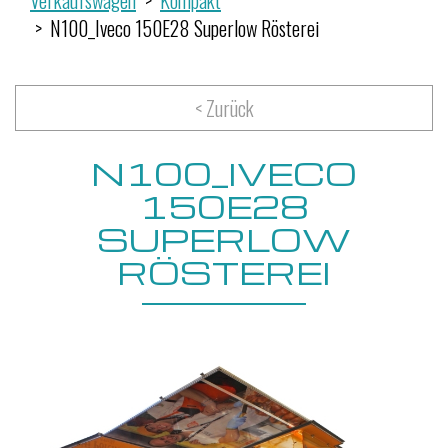
Verkaufswagen
Kompakt
N100_Iveco 150E28 Superlow Rösterei
< Zurück
N100_IVECO
150E28
SUPERLOW
RÖSTEREI