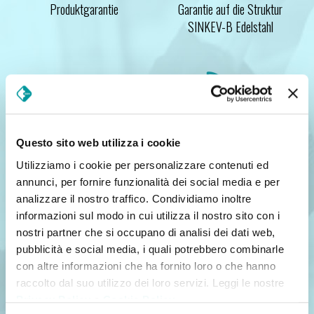
Produktgarantie
Garantie auf die Struktur
SINKEV-B Edelstahl
Questo sito web utilizza i cookie
Konformitätserklärung
Betriebs- und
Utilizziamo i cookie per personalizzare contenuti ed
Wartungsanleitung komplett
annunci, per fornire funzionalità dei social media e per
analizzare il nostro traffico. Condividiamo inoltre
mit Fotos, die das Lesen und
informazioni sul modo in cui utilizza il nostro sito con i
Abfragen erleichtern
nostri partner che si occupano di analisi dei dati web,
pubblicità e social media, i quali potrebbero combinarle
con altre informazioni che ha fornito loro o che hanno
raccolto dal suo utilizzo dei loro servizi. Leggi le nostre
Privacy Policy
e
Cookie Policy
.