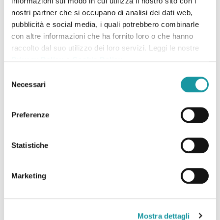
informazioni sul modo in cui utilizza il nostro sito con i
nostri partner che si occupano di analisi dei dati web,
pubblicità e social media, i quali potrebbero combinarle
con altre informazioni che ha fornito loro o che hanno
raccolto dal suo utilizzo dei loro servizi. Leggi le nostre
Privacy Policy
e
Cookie Policy
.
Selezione
Necessari
del
consenso
N063_Iveco 120EL22P
N066_Renault Master
Preferenze
Frutas y Hortalizas
Alimentarios
Statistiche
Marketing
Mostra dettagli