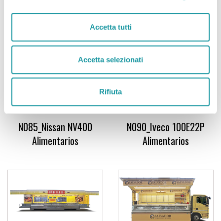
N071_Renault Master
N073_Renault Maxity 45
Alimentarios
Alimentarios
Accetta tutti
Accetta selezionati
Rifiuta
N085_Nissan NV400
N090_Iveco 100E22P
Alimentarios
Alimentarios