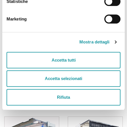
Statistiche
Marketing
N091_Iveco 180E28
N098_Iveco 50C18
Superlow Poissonnerie
Poissonnerie
Mostra dettagli
Accetta tutti
Accetta selezionati
N099_Iveco 100E22P
N103_Citroen Jumper
Rifiuta
Poissonnerie
Poissonnerie