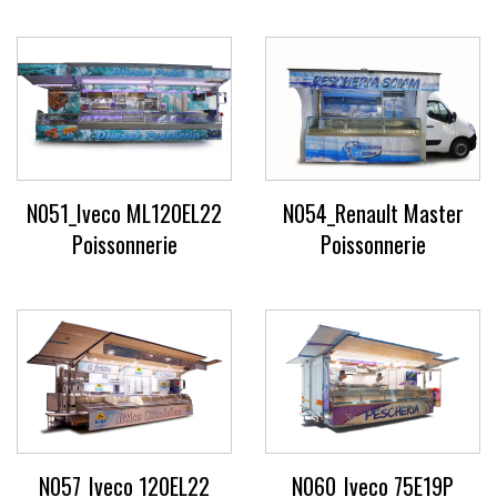
N051_Iveco ML120EL22
N054_Renault Master
Poissonnerie
Poissonnerie
N057_Iveco 120EL22
N060_Iveco 75E19P