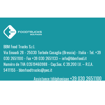
BBM Food Trucks S.r.l.
Via Einaudi 28 - 25030 Torbole Casaglia (Brescia) - Italia - Tel. +39
030 2651100 - Fax +39 030 2651133 – info@bbmfood.it
Numéro de TVA 03519460988 - Cap.Soc. € 39.200 I.V. – R.E.A.
5411155 - bbmfoodtrucks@pec.it
+39 030 2651100
Assistance téléphonique
Privacy
-
Cookie Policy