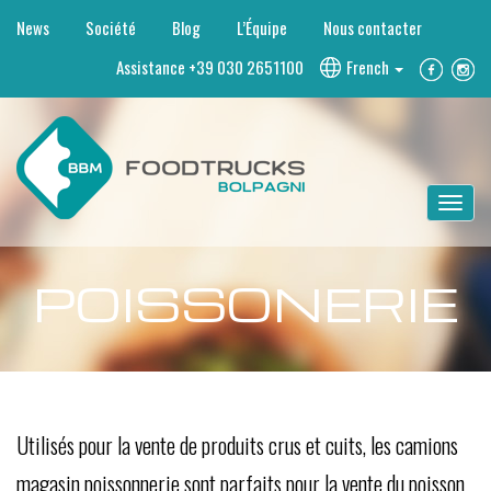
News
Société
Blog
L’Équipe
Nous contacter
Assistance
+39 030 2651100
French
Toggle
navigat
POISSONERIE
Utilisés pour la vente de produits crus et cuits, les camions
magasin poissonnerie sont parfaits pour la vente du poisson