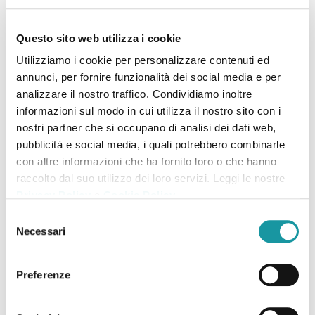
N069_Iveco 120EL22
N072_Iveco 100E22
Questo sito web utilizza i cookie
Superlow Poissonnerie
Superlow Poissonnerie
Utilizziamo i cookie per personalizzare contenuti ed
annunci, per fornire funzionalità dei social media e per
analizzare il nostro traffico. Condividiamo inoltre
informazioni sul modo in cui utilizza il nostro sito con i
nostri partner che si occupano di analisi dei dati web,
pubblicità e social media, i quali potrebbero combinarle
con altre informazioni che ha fornito loro o che hanno
raccolto dal suo utilizzo dei loro servizi. Leggi le nostre
N078_Iveco 75E19P
N080_Iveco 120EL22P
Privacy Policy
e
Cookie Policy
.
Poissonnerie
Poissonnerie
Selezione
Necessari
del
consenso
Preferenze